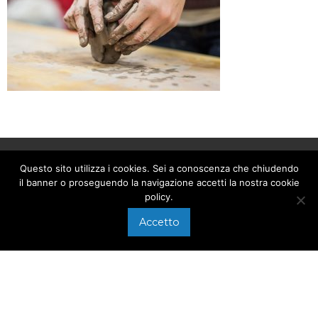
Questo sito utilizza i cookies. Sei a conoscenza che chiudendo
APPEL
il banner o proseguendo la navigazione accetti la nostra cookie
policy.
+39 0575 640107
Accetto
Via di Arezzo, 118/A
ÉCRIRE À
Foiano della Chiana
info@electronweb.it
(AR)