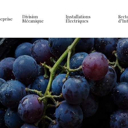
Division
Installations
Sect
eprise
Mécanique
Électriques
d’In