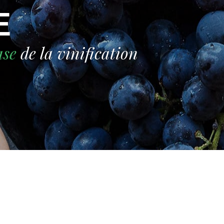
E
ase
de la vinification