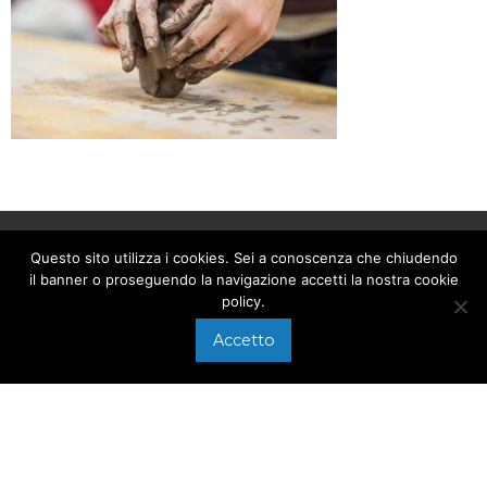
Questo sito utilizza i cookies. Sei a conoscenza che chiudendo
CHIAMACI AL
il banner o proseguendo la navigazione accetti la nostra cookie
policy.
+39 0575 640107
Accetto
Via di Arezzo, 118/A
SCRIVICI A
Foiano della Chiana
info@electronweb.it
(AR)