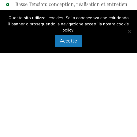
Basse Tension: conception, réalisation et entretien
d’installations de fourniture électrique et de
Questo sito utilizza i cookies. Sei a conoscenza che chiudendo
distribution d’énergie pour la production
il banner o proseguendo la navigazione accetti la nostra cookie
artisanale.
policy.
Moyenne Tension: conception, réalisation et
Accetto
entretien de cabines et transformateurs pour
usines et établissements artisanaux.
Économie d’énergie: installation de panneaux
photovoltaïques et solaires pour encourager
l’économie d’énergie et l’utilisation de sources
d’énergie renouvelable pour la production
artisanale en garantissant des bénéfices fiscaux et
des réductions d’impôts considérables.
Solutions d’automatisation: réalisation, entretien
et service d’assistance technique de systèmes