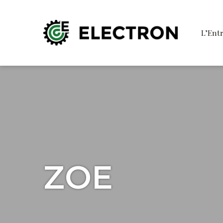
L’Entr
ZOE