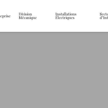
Division
Installations
Sect
eprise
Mécanique
Électriques
d’In