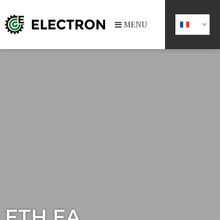
MENU
ETH.EA