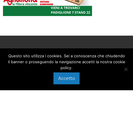
APPEL
Questo sito utilizza i cookies. Sei a conoscenza che chiudendo
il banner o proseguendo la navigazione accetti la nostra cookie
+39 0575 640107
policy.
Via di Arezzo, 118/A
Accetto
ÉCRIRE À
Foiano della Chiana
info@electronweb.it
(AR)
© 2026 Electron S.r.l. - P.IVA 01926750512 -
Cookies Policy
Website by
Tiphys S.r.l.