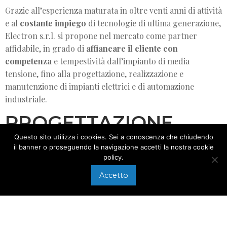
Grazie all’esperienza maturata in oltre venti anni di attività
e al
costante impiego
di tecnologie di ultima generazione,
Electron s.r.l. si propone nel mercato come partner
affidabile, in grado di
affiancare il cliente con
competenza
e tempestività dall’impianto di media
tensione, fino alla progettazione, realizzazione e
manutenzione di impianti elettrici e di automazione
industriale.
PROGETTAZIONE
E REALIZZAZIONE
Questo sito utilizza i cookies. Sei a conoscenza che chiudendo
il banner o proseguendo la navigazione accetti la nostra cookie
impianti elettrici e
policy.
Accetto
automazioni
Sempre alla ricerca della soddisfazione del cliente, i nostri