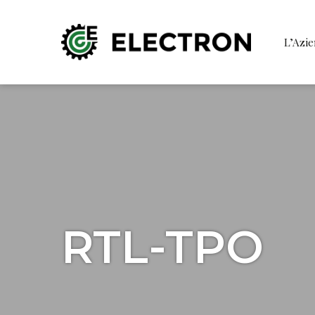
L’Azi
RTL-TPO