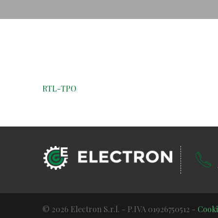
RTL-TPO
© 2026 Electron S.r.l. - P.IVA 01926750512 -
Cooki