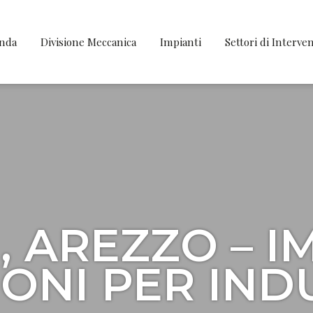
enda
Divisione Meccanica
Impianti
Settori di Interve
 AREZZO – I
ONI PER IND