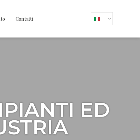
nto
Contatti
MPIANTI ED
USTRIA