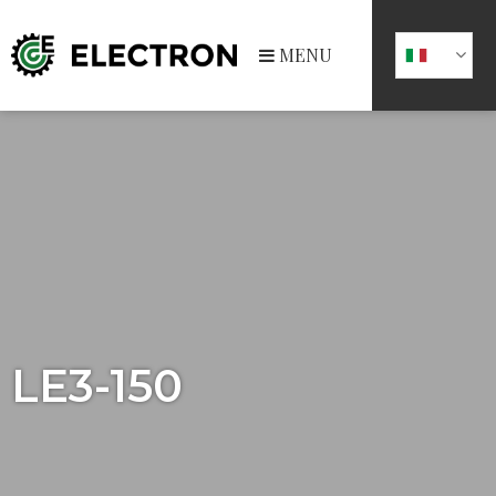
MENU
LE3-150