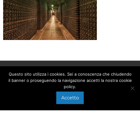
Questo sito utilizza i cookies. Sei a conoscenza che chiudendo
CHIAMACI AL
il banner o proseguendo la navigazione accetti la nostra cookie
policy.
+39 0575 640107
Accetto
Via di Arezzo, 118/A
SCRIVICI A
Foiano della Chiana
info@electronweb.it
(AR)