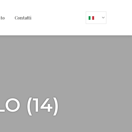
nto
Contatti
O (14)