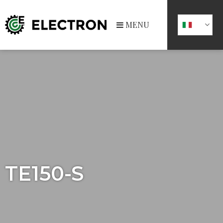
MENU
TE150-S