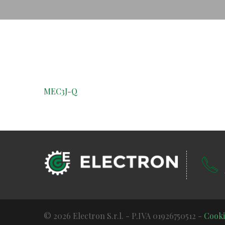
MEC3J-Q
© 2026 Electron S.r.l. - P.IVA 01926750512 -
Cooki