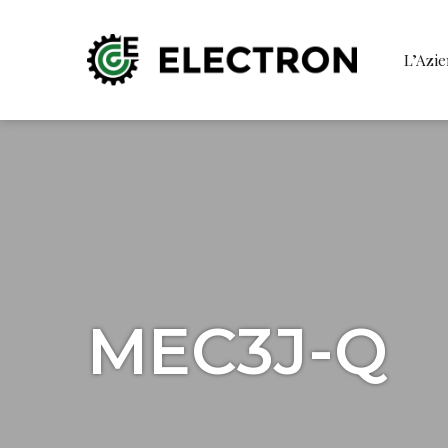
L’Azi
MEC3J-Q