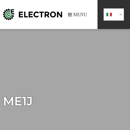
MENU
ME1J