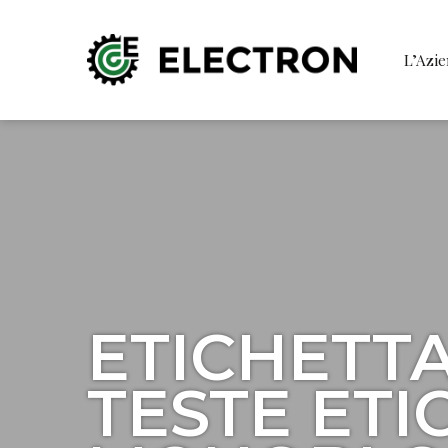
L’Azi
ETICHETT
TESTE ETI