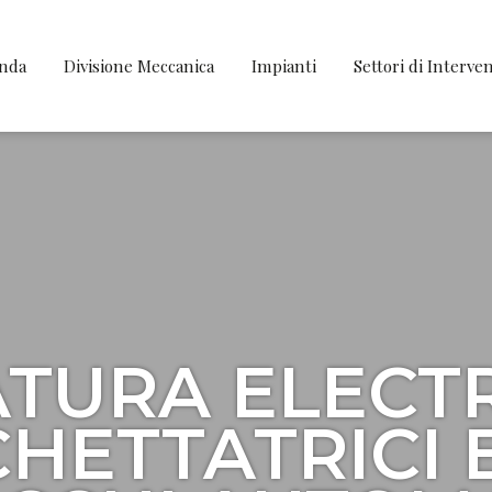
enda
Divisione Meccanica
Impianti
Settori di Interve
ATURA ELECTR
CHETTATRICI 