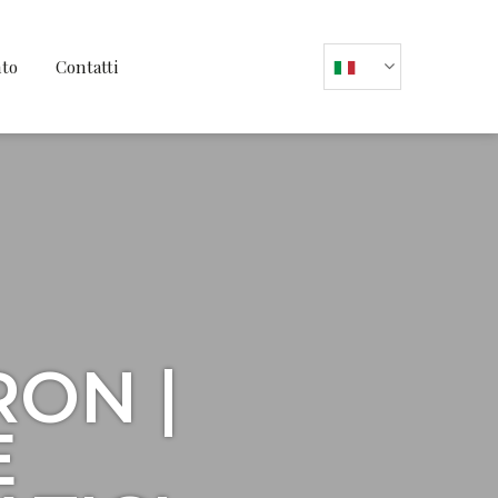
nto
Contatti
ON |
E