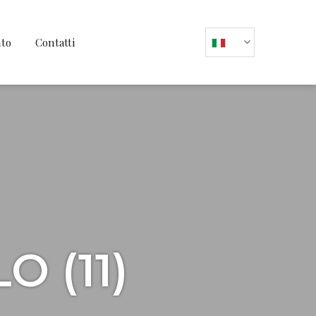
nto
Contatti
 (11)